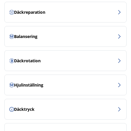
Däckreparation
Balansering
Däckrotation
Hjulinställning
Däcktryck