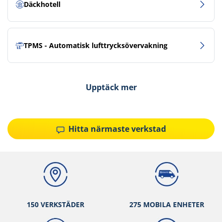
Däckhotell
TPMS - Automatisk lufttrycksövervakning
Upptäck mer
Hitta närmaste verkstad
150 VERKSTÄ
DER
275 MOBILA ENHETER