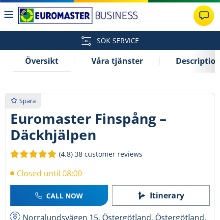
SÖK SERVICE
Översikt
Våra tjänster
Descriptio
Spara
Euromaster Finspång –
Däckhjälpen
(4.8)
38 customer reviews
Closed until 08:00
Itinerary
CALL NOW
Norralundsvägen 15, Östergötland, Östergötland,