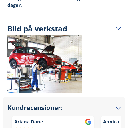
dagar.
Bild på verkstad
Kundrecensioner:
Ariana Dane
Annica Lö