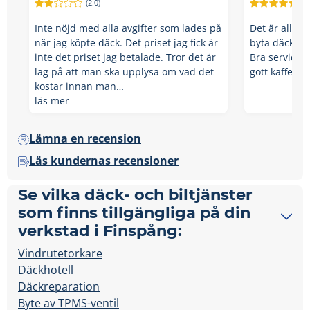
(2.0)
(5.
Inte nöjd med alla avgifter som lades på
Det är alltid 
när jag köpte däck. Det priset jag fick är
byta däck ho
inte det priset jag betalade. Tror det är
Bra service,
lag på att man ska upplysa om vad det
gott kaffe☕️ 
kostar innan man…
läs mer
Lämna en recension
Läs kundernas recensioner
Se vilka däck- och biltjänster
som finns tillgängliga på din
verkstad i Finspång:
Vindrutetorkare
Däckhotell
Däckreparation
Byte av TPMS-ventil