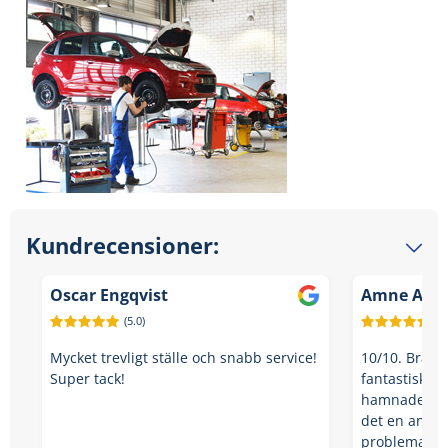
Kundrecensioner:
Oscar Engqvist
Amne Alan
(5.0)
(5.
Mycket trevligt ställe och snabb service!
10/10. Bra oc
Super tack!
fantastisk ku
hamnade jag 
det en annan
problematisk