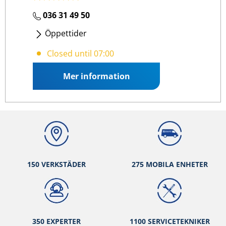
036 31 49 50
Öppettider
Måndag
- Fredag
:
07:00 16:00
Closed until 07:00
Mer information
150 VERKSTÄ
DER
275 MOBILA ENHETER
350 EXPERTER
1100 SERVICETEKNIKER