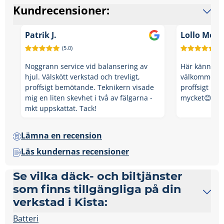
Kundrecensioner:
Patrik J.
Lollo Modi
(5.0)
(5.
Noggrann service vid balansering av
Här känner m
hjul. Välskött verkstad och trevligt,
välkommen och
proffsigt bemötande. Teknikern visade
proffsigt be
mig en liten skevhet i två av fälgarna -
mycket😊
mkt uppskattat. Tack!
Lämna en recension
Läs kundernas recensioner
Se vilka däck- och biltjänster
som finns tillgängliga på din
verkstad i Kista:
Batteri