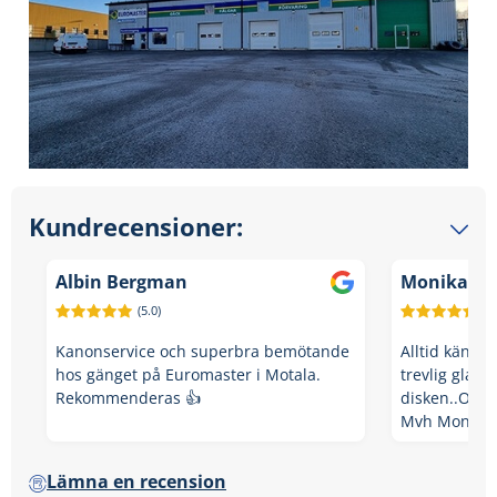
Kundrecensioner:
Albin Bergman
Monika Ni
(5.0)
(5.
Kanonservice och superbra bemötande
Alltid känn
hos gänget på Euromaster i Motala.
trevlig glad
Rekommenderas 👍
disken..Och 
Mvh Monika
Lämna en recension