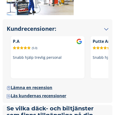
Kundrecensioner:
P.A
Putte And
(5.0)
(5.
Snabb hjälp trevlig personal
Snabb hjälp 
Lämna en recension
Läs kundernas recensioner
Se vilka däck- och biltjänster
som finns tillgängliga på din