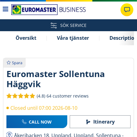
SÖK SERVICE
Översikt
Våra tjänster
Descriptio
Spara
Euromaster Sollentuna
Häggvik
(4.8)
64 customer reviews
Closed until 07:00 2026-08-10
Itinerary
CALL NOW
Åkeribacken 18, Uppland, Uppland, Sollentuna -