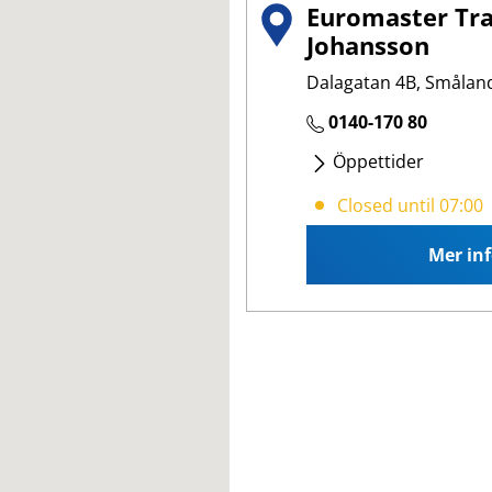
Euromaster Tra
Johansson
Dalagatan 4B, Småland
0140-170 80
Öppettider
Måndag
- Fredag
:
07
Closed until 07:00
Mer in