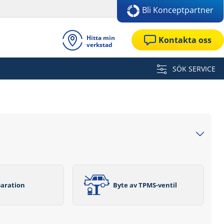
Bli Konceptpartner
Hitta min
Kontakta oss
verkstad
SÖK SERVICE
aration
Byte av TPMS-ventil