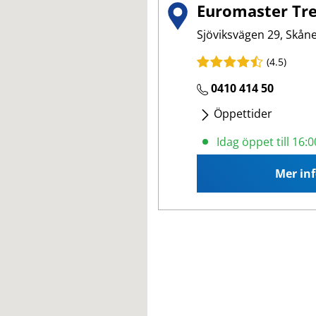
Euromaster Tre
Sjöviksvägen 29, Skåne
(4.5)
0410 414 50
Öppettider
Måndag
- Fredag
:
07
Idag öppet till 16:0
Mer in