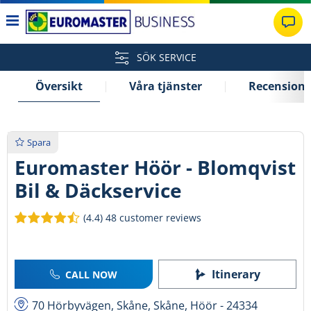
SÖK SERVICE
Översikt
Våra tjänster
Recensione
Spara
Euromaster Höör - Blomqvist
Bil & Däckservice
(4.4)
48 customer reviews
Itinerary
CALL NOW
70 Hörbyvägen, Skåne, Skåne, Höör - 24334