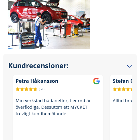
Kundrecensioner:
Petra Håkansson
Stefan Grö
(5.0)
(5.
Min verkstad hädanefter, fler ord är
Alltid bra se
överflödiga. Dessutom ett MYCKET
trevligt kundbemötande.