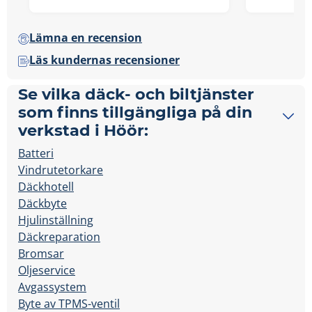
Lämna en recension
Läs kundernas recensioner
Se vilka däck- och biltjänster
som finns tillgängliga på din
verkstad i Höör:
Batteri
Vindrutetorkare
Däckhotell
Däckbyte
Hjulinställning
Däckreparation
Bromsar
Oljeservice
Avgassystem
Byte av TPMS-ventil